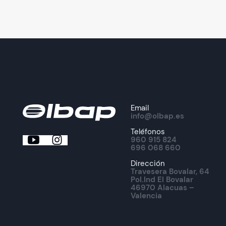
Email
info@olbap.es
Teléfonos
960 915 824
696 068 660
Dirección
Travesera Bovalar, 64
Pol.Ind El Bovalar
46970 Alacuas –
Valencia