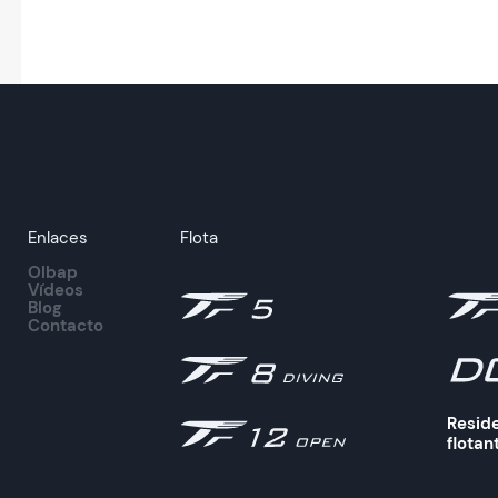
Enlaces
Flota
Olbap
Vídeos
Blog
Contacto
Resid
flotan