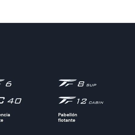
encia
Pabellón
te
flotante