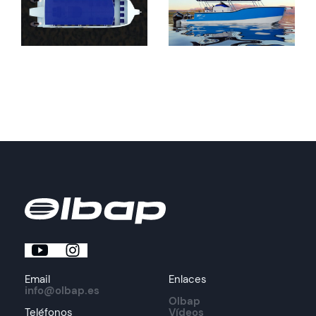
Email
Enlaces
info@olbap.es
Olbap
Teléfonos
Vídeos