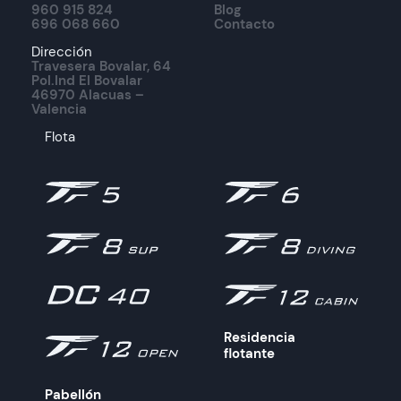
960 915 824
Blog
696 068 660
Contacto
Dirección
Travesera Bovalar, 64
Pol.Ind El Bovalar
46970 Alacuas –
Valencia
Flota
Residencia
flotante
Pabellón